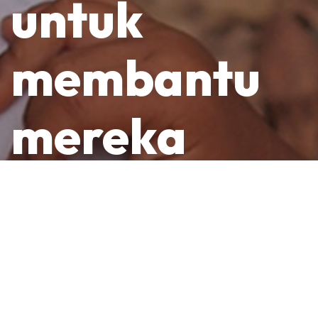
untuk
membantu
mereka
yang
memerlukan
di